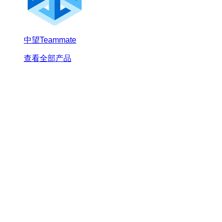
中望Teammate
查看全部产品