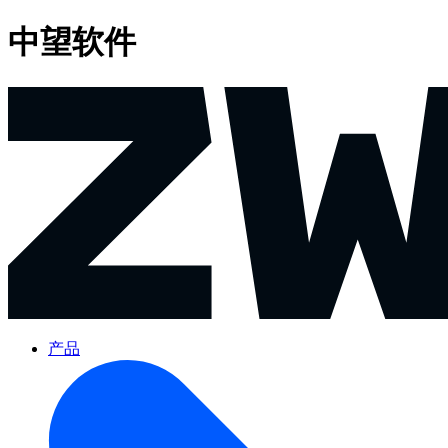
中望软件
产品