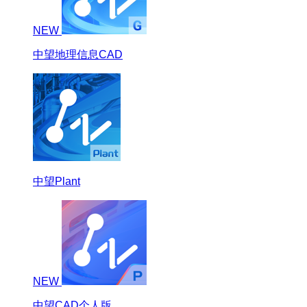
NEW
中望地理信息CAD
中望Plant
NEW
中望CAD个人版