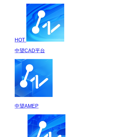
HOT
中望CAD平台
中望AMEP