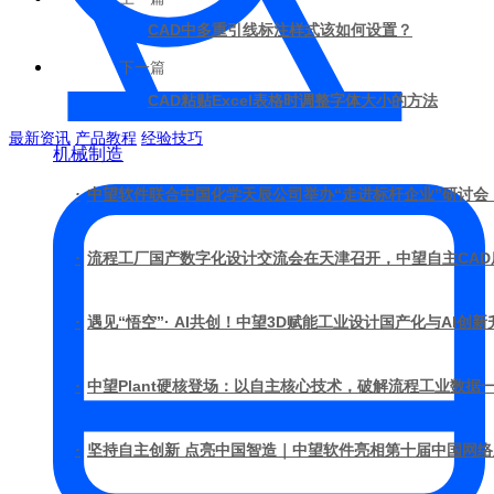
CAD中多重引线标注样式该如何设置？
下一篇
CAD粘贴Excel表格时调整字体大小的方法
最新资讯
产品教程
经验技巧
机械制造
·
中望软件联合中国化学天辰公司举办“走进标杆企业”研讨会
·
流程工厂国产数字化设计交流会在天津召开，中望自主CA
·
遇见“悟空”· AI共创！中望3D赋能工业设计国产化与AI创新
·
中望Plant硬核登场：以自主核心技术，破解流程工业数据
·
坚持自主创新 点亮中国智造｜中望软件亮相第十届中国网