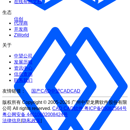
在线帮助文档
生态
信创
代理商
开发商
ZWorld
关于
中望公司
发展历程
资讯中心
信息查询
联系我们
友情链接：
国产CAD
中望CAD
CAD
版权所有 Copyright © 2005-2026 广州中望龙腾软件股份有限
公司 All rights reserved.
CAD
CAD软件
粤ICP备05082564号
粤公网安备 44010602008424号
法律信息
|
隐私政策
|