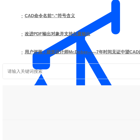
·
CAD命令名前“-”符号含义
·
改进PDF输出对象并支持矢量输出
·
用户评测：建筑设计师Mr.Dober——7年时间见证中望CA
石油化工