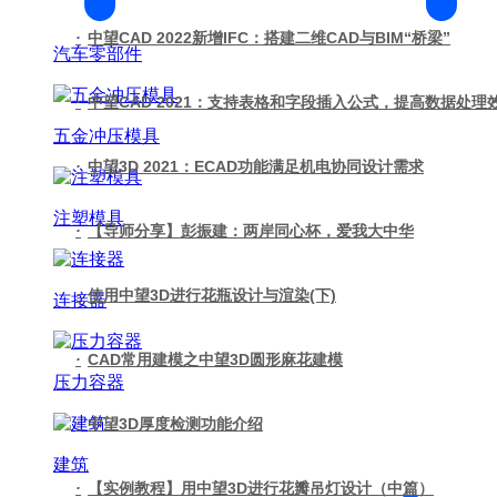
·
中望CAD 2022新增IFC：搭建二维CAD与BIM“桥梁”
汽车零部件
·
中望CAD 2021：支持表格和字段插入公式，提高数据处理
五金冲压模具
·
中望3D 2021：ECAD功能满足机电协同设计需求
注塑模具
·
【导师分享】彭振建：两岸同心杯，爱我大中华
·
使用中望3D进行花瓶设计与渲染(下)
连接器
·
CAD常用建模之中望3D圆形麻花建模
压力容器
·
中望3D厚度检测功能介绍
建筑
·
【实例教程】用中望3D进行花瓣吊灯设计（中篇）