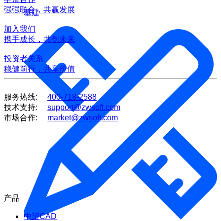
强强联合，共赢发展
基建
加入我们
携手成长，共创未来
投资者关系
稳健前行，共享价值
服务热线:
400-718-2588
技术支持:
support@zwsoft.com
市场合作:
market@zwsoft.com
产品
中望CAD