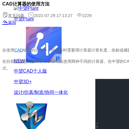
CAD计算器的使用方法
常见问题
2022-07-29 17:13:27
2229
中望Plant
返回
在使用
CAD
绘图的过程中，我们有时需要用计算器计算长度，坐标或捕
NEW
在目前
CAD
的高版本中，
CAD
可以使用两种不同的计算器。在中望的
C
式。
中望CAD个人版
中望3D+
设计/仿真/制造/协同一体化