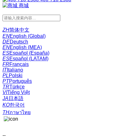
商城
ZH
简体中文
EN
English (Global)
DE
Deutsch
EN
English (MEA)
ES
Español (España)
ES
Español (LATAM)
FR
Français
IT
Italiano
PL
Polski
PT
Português
TR
Türkçe
VI
Tiếng Việt
JA
日本語
KO
한국어
TH
ภาษาไทย
--