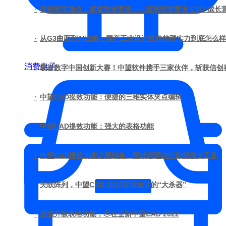
·
破解研发痛点，赋能智造菁英——苏州研发菁英 CTO 成
·
从G3曲面到AI出图：国产工业设计软件的硬实力到底怎么
消费电子
·
载誉数字中国创新大赛！中望软件携手三家伙伴，斩获信创
·
中望CAD提效功能：便捷的三维实体夹点编辑
·
中望CAD提效功能：强大的表格功能
·
中望CAD提效功能之图纸集：图纸管理与打印的强大工具
·
关联阵列，中望CAD 2022灵活设计的“大杀器”
·
超强升级表格功能，尽在全新中望CAD 2022