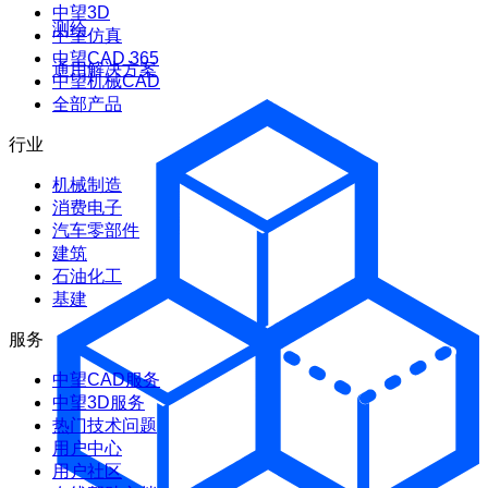
中望3D
测绘
中望仿真
中望CAD 365
通用解决方案
中望机械CAD
全部产品
行业
机械制造
消费电子
汽车零部件
建筑
石油化工
基建
服务
中望CAD服务
中望3D服务
热门技术问题
用户中心
用户社区