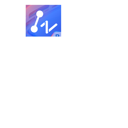
NEW
中望CAD个人版
中望3D+
设计/仿真/制造/协同一体化
中望3D悟空