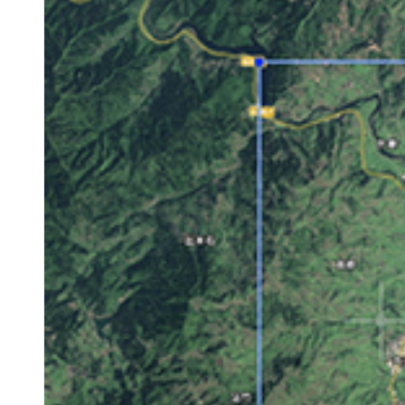
中望Plant
NEW
中望CAD个人版
中望3D+
设计/仿真/制造/协同一体化