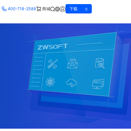
400-718-2588
商城
下载