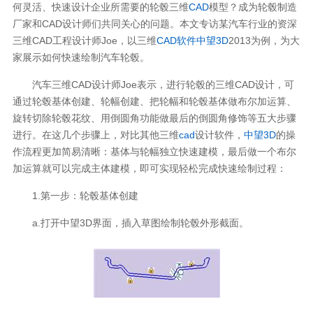
何灵活、快速设计企业所需要的轮毂三维
CAD
模型？成为轮毂制造
厂家和CAD设计师们共同关心的问题。本文专访某汽车行业的资深
三维CAD工程设计师Joe，以三维
CAD软件
中望3D
2013为例，为大
家展示如何快速绘制汽车轮毂。
汽车三维CAD设计师Joe表示，进行轮毂的三维CAD设计，可
通过轮毂基体创建、轮幅创建、把轮幅和轮毂基体做布尔加运算、
旋转切除轮毂花纹、用倒圆角功能做最后的倒圆角修饰等五大步骤
进行。在这几个步骤上，对比其他三维
cad
设计软件，
中望3D
的操
作流程更加简易清晰：基体与轮幅独立快速建模，最后做一个布尔
加运算就可以完成主体建模，即可实现轻松完成快速绘制过程：
1.第一步：轮毂基体创建
a.打开中望3D界面，插入草图绘制轮毂外形截面。