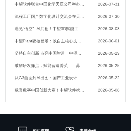
·
中望软件联合中国化学天辰公司举办“走进标杆企业”研讨会，共探流程工业数字化创新实践
2026-07-31
·
流程工厂国产数字化设计交流会在天津召开，中望自主CAD底座助力行业数字化转型实践获广泛关注
2026-07-30
·
遇见“悟空”· AI共创！中望3D赋能工业设计国产化与AI创新升级
2026-08-03
·
中望Plant硬核登场：以自主核心技术，破解流程工业数据一致性与协同困境
2026-06-01
·
坚持自主创新 点亮中国智造｜中望软件亮相第十届中国网络版权保护与发展大会
2026-05-29
·
破解研发痛点，赋能智造菁英——苏州研发菁英 CTO 成长营暨高级人才认证启动会圆满落幕
2026-05-25
·
从G3曲面到AI出图：国产工业设计软件的硬实力到底怎么样了？
2026-05-22
·
载誉数字中国创新大赛！中望软件携手三家伙伴，斩获信创赛道多项大奖
2026-05-08
申请合作
购买咨询