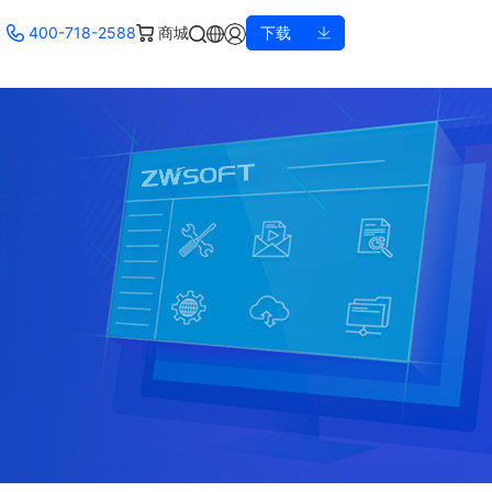
400-718-2588
商城
下载