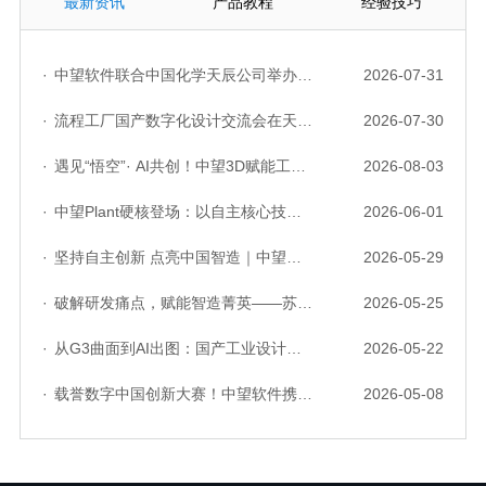
最新资讯
产品教程
经验技巧
·
中望软件联合中国化学天辰公司举办“走进标杆企业”研讨会，共探流程工业数字化创新实践
2026-07-31
·
流程工厂国产数字化设计交流会在天津召开，中望自主CAD底座助力行业数字化转型实践获广泛关注
2026-07-30
·
遇见“悟空”· AI共创！中望3D赋能工业设计国产化与AI创新升级
2026-08-03
·
中望Plant硬核登场：以自主核心技术，破解流程工业数据一致性与协同困境
2026-06-01
·
坚持自主创新 点亮中国智造｜中望软件亮相第十届中国网络版权保护与发展大会
2026-05-29
·
破解研发痛点，赋能智造菁英——苏州研发菁英 CTO 成长营暨高级人才认证启动会圆满落幕
2026-05-25
·
从G3曲面到AI出图：国产工业设计软件的硬实力到底怎么样了？
2026-05-22
·
载誉数字中国创新大赛！中望软件携手三家伙伴，斩获信创赛道多项大奖
2026-05-08