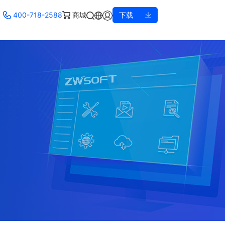
400-718-2588
商城
下载