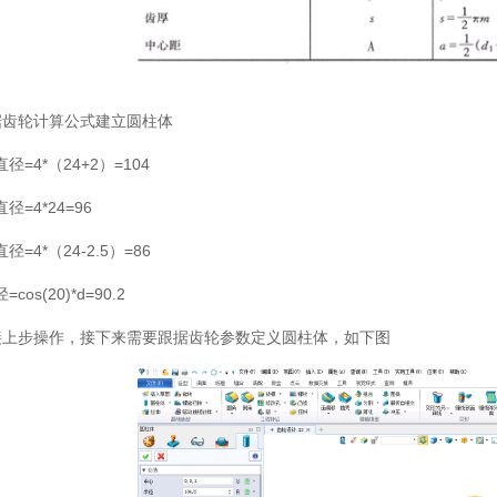
据齿轮计算公式建立圆柱体
径=4*（24+2）=104
径=4*24=96
径=4*（24-2.5）=86
cos(20)*d=90.2
接上步操作，接下来需要跟据齿轮参数定义圆柱体，如下图