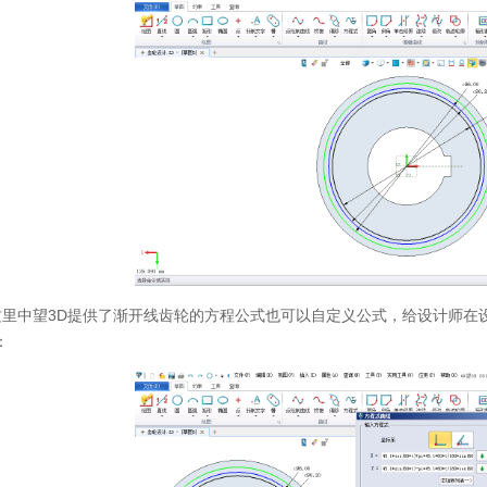
这里中望3D提供了渐开线齿轮的方程公式也可以自定义公式，给设计师在
：