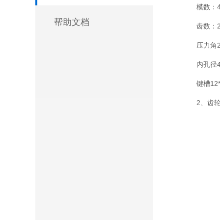
模数：
帮助文档
齿数：2
压力角2
内孔径4
键槽12*
2、齿