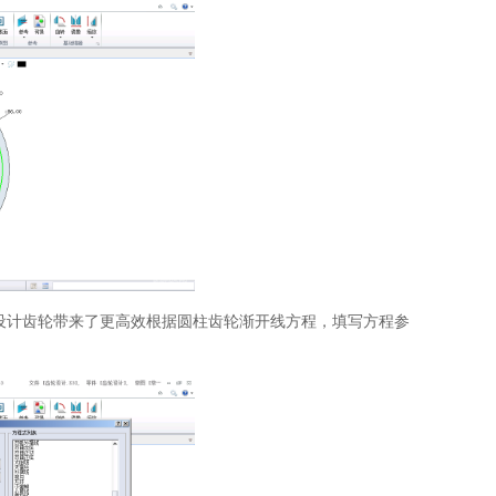
设计齿轮带来了更高效根据圆柱齿轮渐开线方程，填写方程参