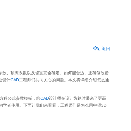
返回
系数、顶隙系数以及齿宽完全确定。如何能合适、正确修改齿
业设计
CAD
工程师们共同关心的问题。本文将详细介绍怎么通
方程公式参数模板，给
CAD
设计师在设计齿轮时带来了更高
AD初学者使用。下面让我们来看看，工程师们是怎么用中望3D