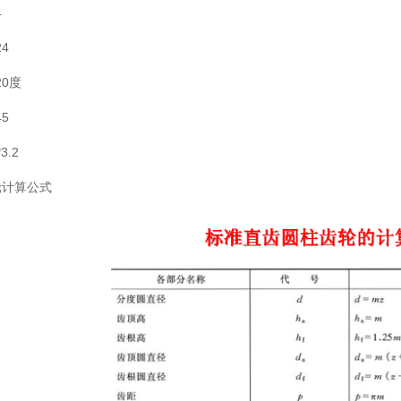
4
4
0度
5
3.2
轮计算公式