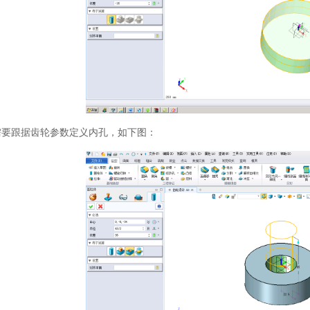
需要跟据齿轮参数定义内孔，如下图：