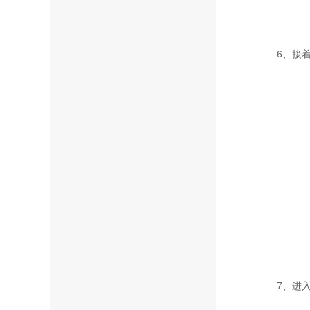
6、接
7、进