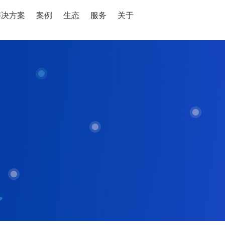
解决方案
案例
生态
服务
关于