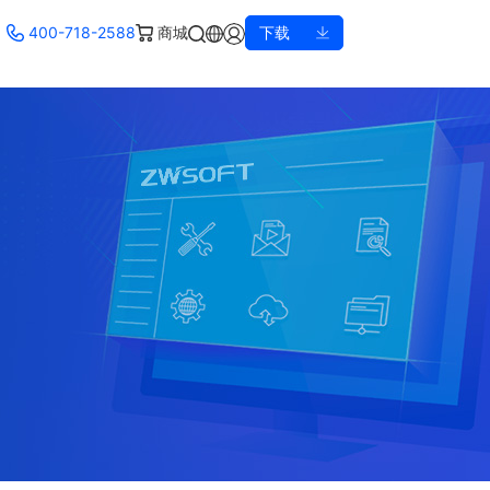
400-718-2588
商城
下载