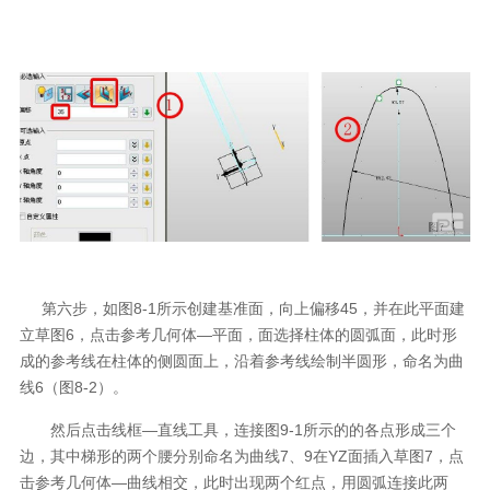
第六步，如图8-1所示创建基准面，向上偏移45，并在此平面建
立草图6，点击参考几何体—平面，面选择柱体的圆弧面，此时形
成的参考线在柱体的侧圆面上，沿着参考线绘制半圆形，命名为曲
线6（图8-2）。
然后点击线框—直线工具，连接图9-1所示的的各点形成三个
边，其中梯形的两个腰分别命名为曲线7、9在YZ面插入草图7，点
击参考几何体—曲线相交，此时出现两个红点，用圆弧连接此两