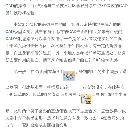
CAD
的操作，并积极地与中望技术社区会员分享中望3D高效的CAD
设计技巧和经验。
中望3D 2012的高效曲面功能，能够非常快捷地完成吉他的
CAD
模型绘制。其中有两个地方的CAD曲面制作，如果有正确的
CAD绘制思路便可以事半功倍，一个是琴头和琴杖连接处的曲面，
由于琴头类似于长方体，琴杖类似于半圆柱体，有一定的角度连
接，而且要有平滑的过度；另一个地方是琴杖和琴箱连接处，起角
筋固定作用的曲面。接下来介绍吉他两个曲面的CAD绘制思路：
第一步，在XY面建立草图1
，绘制图1-1的类半圆形，退
出草图，创建基准面，根据图1-2进
行参数设定，在此基准
面创建草图2。以草图1的直边为参考曲线
绘制图1-3的类半圆
形，此时两个类半圆形的直边俯视状态下是重合的。点击放样，依
次选中两个类半圆形，选择时注意方向要一致（图1-4红色箭头的
方向），否则会造成曲面扭曲变形。