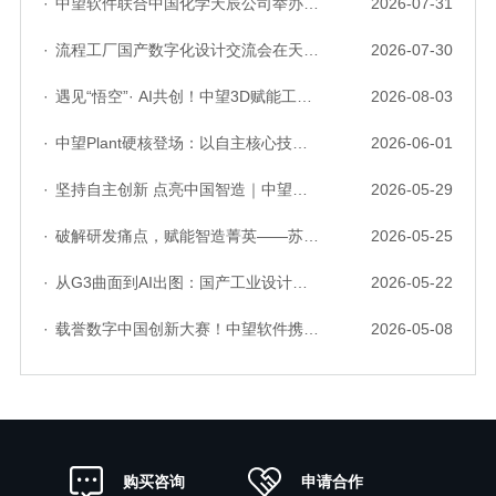
·
中望软件联合中国化学天辰公司举办“走进标杆企业”研讨会，共探流程工业数字化创新实践
2026-07-31
·
流程工厂国产数字化设计交流会在天津召开，中望自主CAD底座助力行业数字化转型实践获广泛关注
2026-07-30
·
遇见“悟空”· AI共创！中望3D赋能工业设计国产化与AI创新升级
2026-08-03
·
中望Plant硬核登场：以自主核心技术，破解流程工业数据一致性与协同困境
2026-06-01
·
坚持自主创新 点亮中国智造｜中望软件亮相第十届中国网络版权保护与发展大会
2026-05-29
·
破解研发痛点，赋能智造菁英——苏州研发菁英 CTO 成长营暨高级人才认证启动会圆满落幕
2026-05-25
·
从G3曲面到AI出图：国产工业设计软件的硬实力到底怎么样了？
2026-05-22
·
载誉数字中国创新大赛！中望软件携手三家伙伴，斩获信创赛道多项大奖
2026-05-08
申请合作
购买咨询