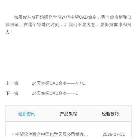
如果你从
M
开始研究学习这些中望
CAD
命令，我向你热情和自
律致敬。在这个特殊的时刻，让我们不要大意，要保持健康和努
力！
上一篇
24天掌握CAD命令——N / O
下一篇
24天掌握CAD命令——L
最新资讯
产品教程
经验技巧
·
中望软件联合中国化学天辰公司举办“走进标杆企业”研讨会，共探流程工业数字化创新实践
2026-07-31