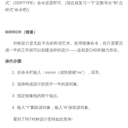
式”（
DDPTYPE
）命令设置即可。
(
现在就复习一下
“
定数等分
”
和“点
样式”命令吧
!)
MIRROR
（镜像）
对称设计是无处不在的和谐艺术。使用镜像命令，你只需要完
成一半的工作就可以创建这样的设计
——
这就是
CAD
的魅力所在。
操作步骤
:
1.
在命令栏输入：
mirror
（或快捷键“
mi
”），回车。
2.
选择构成设计的其中一半的源对象。
3.
指定镜像线的两个端点。
4.
输入
“Y”
删除源对象，输入
“N”
保留源对象。
看到了吗
?
对称设计变得如此简单
!