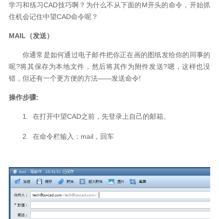
学习和练习
CAD
技巧啊？为什么不从下面的
M
开头的命令，开始抓
住机会记住中望
CAD
命令呢？
MAIL
（发送）
你通常是如何通过电子邮件把你正在画的图纸发给你的同事的
呢
?
将其保存为本地文件，然后将其作为附件发送
?
嗯，这样也没
错，但
还有一个更方便的方法
——
发送命令
!
操作步骤
:
1.
在打开
中望
CAD
之前，先登录上自己的邮箱。
2.
在命令栏输入：
mail
，回车