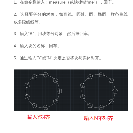
1.
在命令栏输入：
measure
（或快捷键“
me
”），回车。
2.
选择要等分的对象，如直线、圆弧、圆、椭圆、样条曲线
或多段线线等。
3.
输入
“B”
，用块等分对象，然后按回车。
4.
输入块的名称，回车。
5.
通过输入
“Y”
或
“N”
决定是否将块与实体对齐。