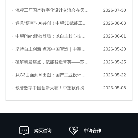
·
流程工厂国产数字化设计交流会在天津召开，中望自主CAD底座助力行业数字化转型实践获广泛关注
2026-07-30
·
遇见“悟空”· AI共创！中望3D赋能工业设计国产化与AI创新升级
2026-08-03
·
中望Plant硬核登场：以自主核心技术，破解流程工业数据一致性与协同困境
2026-06-01
·
坚持自主创新 点亮中国智造｜中望软件亮相第十届中国网络版权保护与发展大会
2026-05-29
·
破解研发痛点，赋能智造菁英——苏州研发菁英 CTO 成长营暨高级人才认证启动会圆满落幕
2026-05-25
·
从G3曲面到AI出图：国产工业设计软件的硬实力到底怎么样了？
2026-05-22
·
载誉数字中国创新大赛！中望软件携手三家伙伴，斩获信创赛道多项大奖
2026-05-08
申请合作
购买咨询