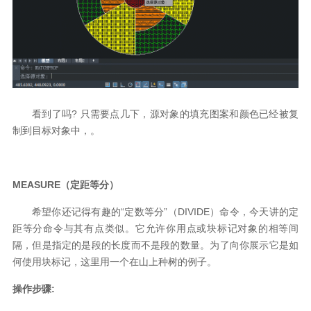
看到了吗
?
只需要点几下，源对象的填充图案和颜色已经被复
制到目标对象中，。
MEASURE
（定距等分）
希望你还记得有趣的
“
定数等分
”
（
DIVIDE
）
命令，今天讲的
定
距等分命令
与其有点类似。它允许你用点或块标记对象的相等间
隔，但是指定的是段的长度而不是段的数量。为了向你展示它是如
何使用块标记，这里用一个在山上种树的例子。
操作步骤
: