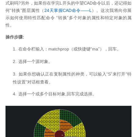
式刷吗
?
另外，如果你在学完
L
开头的中望
CAD
命令以后，还记得如
何
“
转换
”
图层属性（
24
天掌握CAD
命令——L
）。这次我将向你展
示如何使用特性匹配命令
“
转换
”
多个对象的属性和特定对象的属
性。
操作步骤
:
1.
在命令栏输入：
matchprop
（或快捷键“
ma
”），回车。
2.
选择一个源对象。
3.
如果你想确认正在复制属性的种类，可以输入
“S”
来打开“特
性设置”对话框查看。
4.
选择一个或多个目标对象
,
回车完成选择。