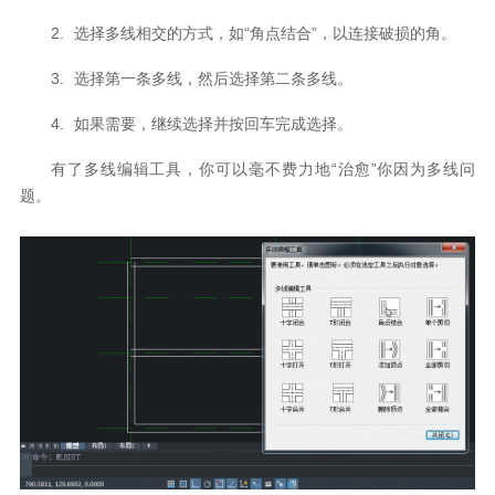
2.
选择多线相交的方式，如“角点结合”，以连接破损的角。
3.
选择第一条多线
，
然后选择第二条多线。
4.
如果需要，继续选择并按
回车
完成选择。
有了
多线编辑工具
，你可以毫不费力地
“
治愈
”
你因为
多线问
题
。