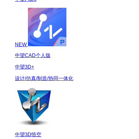
NEW
中望CAD个人版
中望3D+
设计/仿真/制造/协同一体化
中望3D悟空