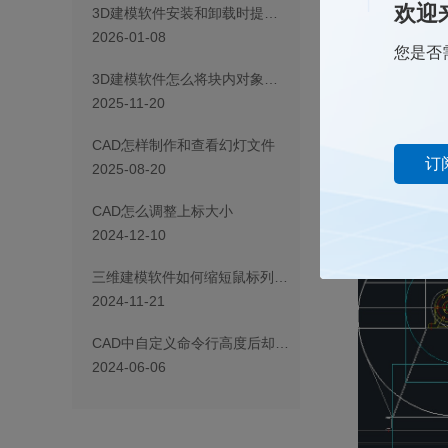
欢迎
3D建模软件安装和卸载时提示引用的0x00000000，该内存不能为read”怎么办
2026-01-08
您是否
3D建模软件怎么将块内对象改为0图层且颜色随层
2025-11-20
CAD怎样制作和查看幻灯文件
订
2025-08-20
方案二：
CAD怎么调整上标大小
我们可以点击菜单栏中
2024-12-10
把要遮挡的部分画出
三维建模软件如何缩短鼠标列表拾取等待时间
2024-11-21
CAD中自定义命令行高度后却无法保持怎么办？
2024-06-06