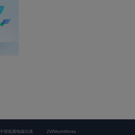
中望低频电磁仿真
ZWMeshWorks