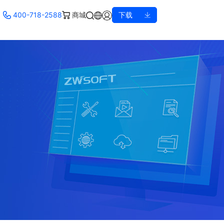
400-718-2588
商城
下载