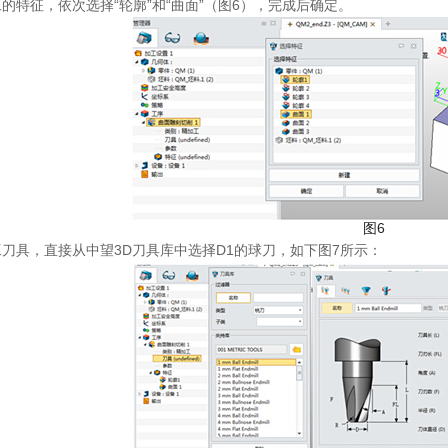
的特征，依次选择“轮廓”和“曲面”（图6），完成后确定。
图6
刀具，直接从中望3D刀具库中选择D1的球刀，如下图7所示：