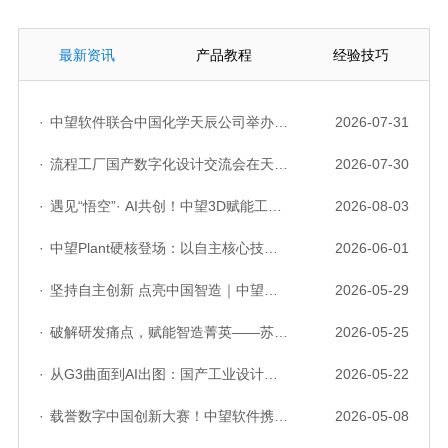
最新资讯
产品教程
经验技巧
·
中望软件联合中国化学天辰公司举办“走进标杆企业”研讨会，共探流程工业数字化创新实践
2026-07-31
·
流程工厂国产数字化设计交流会在天津召开，中望自主CAD底座助力行业数字化转型实践获广泛关注
2026-07-30
·
遇见“悟空”· AI共创！中望3D赋能工业设计国产化与AI创新升级
2026-08-03
·
中望Plant硬核登场：以自主核心技术，破解流程工业数据一致性与协同困境
2026-06-01
·
坚持自主创新 点亮中国智造｜中望软件亮相第十届中国网络版权保护与发展大会
2026-05-29
·
破解研发痛点，赋能智造菁英——苏州研发菁英 CTO 成长营暨高级人才认证启动会圆满落幕
2026-05-25
·
从G3曲面到AI出图：国产工业设计软件的硬实力到底怎么样了？
2026-05-22
·
载誉数字中国创新大赛！中望软件携手三家伙伴，斩获信创赛道多项大奖
2026-05-08