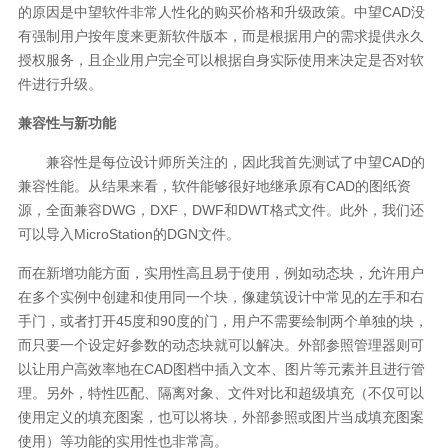
的原因是中望软件非常人性化的购买价格和升级政策。中望CAD没
有强制用户按年度来更新软件版本，而是根据用户的需求提供永久
授权服务，且企业用户完全可以根据自身实际使用来决定是否对软
件进行升级。
兼容性与新功能
兼容性是每位设计师所关注的，因此我首先测试了中望CAD的
兼容性能。从结果来看，软件能够很好地继承原有CAD的图纸资
源，全面兼容DWG，DXF，DWF和DWT格式文件。此外，我们还
可以导入MicroStation的DGN文件。
而在新增功能方面，实用性高且易于使用，例如动态块，允许用户
在多个实例中创建和使用同一个块，像建筑设计中常见的左手和右
手门，或者打开45度和90度的门，用户不需要绘制两个单独的块，
而只要一个设定好参数的动态块就可以解决。外部参照管理器则可
以让用户高效率地在CAD图档中插入文本、图片等元素并且进行管
理。另外，特性匹配、隔离对象、文件对比和超级填充（不仅可以
使用定义的填充图案，也可以将块，外部参照或图片当成填充图案
使用）等功能的实用性也非常高。