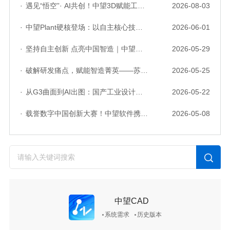
·
遇见“悟空”· AI共创！中望3D赋能工业设计国产化与AI创新升级
2026-08-03
·
中望Plant硬核登场：以自主核心技术，破解流程工业数据一致性与协同困境
2026-06-01
·
坚持自主创新 点亮中国智造｜中望软件亮相第十届中国网络版权保护与发展大会
2026-05-29
·
破解研发痛点，赋能智造菁英——苏州研发菁英 CTO 成长营暨高级人才认证启动会圆满落幕
2026-05-25
·
从G3曲面到AI出图：国产工业设计软件的硬实力到底怎么样了？
2026-05-22
·
载誉数字中国创新大赛！中望软件携手三家伙伴，斩获信创赛道多项大奖
2026-05-08
中望CAD
系统需求
历史版本