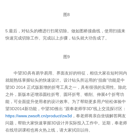
图8
5.最后，对钻头的槽进行扫尾切除。做如图桥接曲线，使用扫描来
快速完成切除工作。完成以上步骤，钻头就大功告成了。
图9
中望3D具有易学易用、界面友好的特征，相信大家在短时间内
就能熟练掌握钻头的快速设计。设计钻头所运用的“扭曲”功能是中
望3D 2014 正式版新增的折弯工具之一，具有很强的实用性。除此
之外，新版本还增添圆柱折弯、圆环折弯、锥削、伸展4个折弯功
能，可全面提升使用者的设计效率。为了帮助更多用户轻松体验中
望3D2014新功能，中望3D推出 “跟奉老师学3D”线上交流探讨区：
https://www.zwsoft.cn/product/zw3d
，奉老师将亲自坐镇解答网友
问题，帮助大家快速掌握3D设计并实际投入工作中。近期，奉老师
在线培训课程也将火热上线，请大家拭目以待。