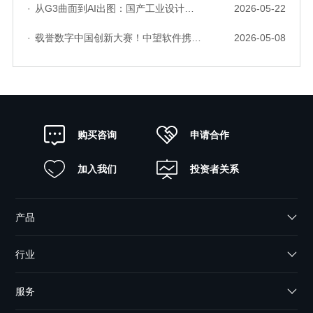
·
从G3曲面到AI出图：国产工业设计软件的硬实力到底怎么样了？
2026-05-22
·
载誉数字中国创新大赛！中望软件携手三家伙伴，斩获信创赛道多项大奖
2026-05-08
申请合作
购买咨询
加入我们
投资者关系
产品
行业
服务