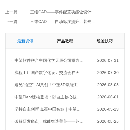
上一篇
三维CAD——零件配置功能让设计事半功倍
下一篇
三维CAD——自动标注提升工装夹具CAD设计效率
最新资讯
产品教程
经验技巧
·
中望软件联合中国化学天辰公司举办“走进标杆企业”研讨会，共探流程工业数字化创新实践
2026-07-31
·
流程工厂国产数字化设计交流会在天津召开，中望自主CAD底座助力行业数字化转型实践获广泛关注
2026-07-30
·
遇见“悟空”· AI共创！中望3D赋能工业设计国产化与AI创新升级
2026-08-03
·
中望Plant硬核登场：以自主核心技术，破解流程工业数据一致性与协同困境
2026-06-01
·
坚持自主创新 点亮中国智造｜中望软件亮相第十届中国网络版权保护与发展大会
2026-05-29
·
破解研发痛点，赋能智造菁英——苏州研发菁英 CTO 成长营暨高级人才认证启动会圆满落幕
2026-05-25