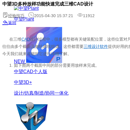
中望3D多种放样功能快速完成三维CAD设计
经验技巧
2015-04-30 15:37:21
11912
中望Plant
返回
在三维
CAD
设计过程中，很多模型都有关键装配位置，这些位置对
往往由多个截面及侧轮廓线组成。这些都需要
三维设计软件
提供好用的
今天我们就来详细对它进行详细了解。
NEW
1. 如下图两个截面中间的部分需要用放样来完成。
中望CAD个人版
中望3D+
设计/仿真/制造/协同一体化