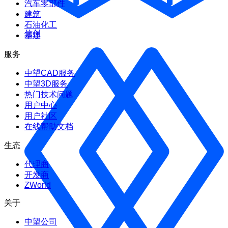
汽车零部件
建筑
石油化工
信创
基建
服务
中望CAD服务
中望3D服务
热门技术问题
用户中心
用户社区
在线帮助文档
生态
代理商
开发商
ZWorld
关于
中望公司