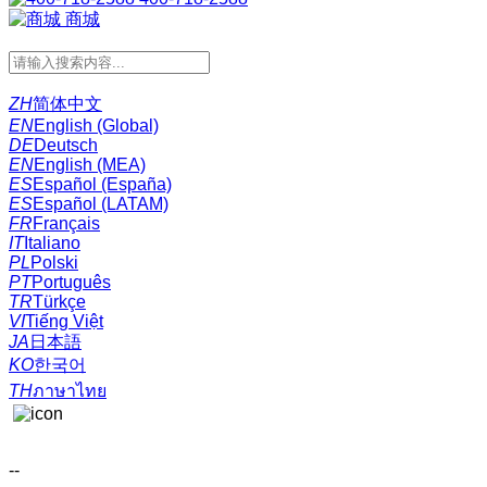
商城
ZH
简体中文
EN
English (Global)
DE
Deutsch
EN
English (MEA)
ES
Español (España)
ES
Español (LATAM)
FR
Français
IT
Italiano
PL
Polski
PT
Português
TR
Türkçe
VI
Tiếng Việt
JA
日本語
KO
한국어
TH
ภาษาไทย
--