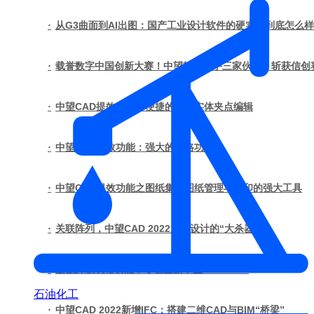
·
从G3曲面到AI出图：国产工业设计软件的硬实力到底怎么
·
载誉数字中国创新大赛！中望软件携手三家伙伴，斩获信创
·
中望CAD提效功能：便捷的三维实体夹点编辑
·
中望CAD提效功能：强大的表格功能
·
中望CAD提效功能之图纸集：图纸管理与打印的强大工具
·
关联阵列，中望CAD 2022灵活设计的“大杀器”
·
超强升级表格功能，尽在全新中望CAD 2022
石油化工
·
中望CAD 2022新增IFC：搭建二维CAD与BIM“桥梁”