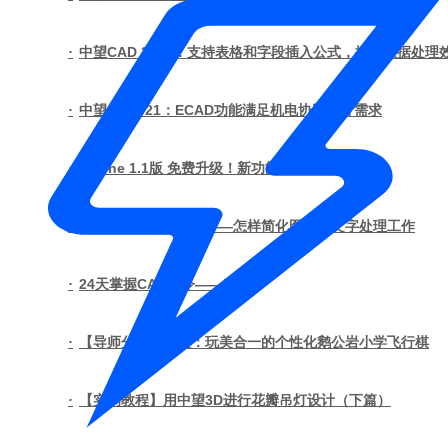
·
中望CAD 2021：支持表格和字段插入公式，提高数据处理
·
中望3D 2021：ECAD功能满足机电协同设计需求
·
3DOne 1.1版 免费升级！新功能全面科普
·
实用技巧：中望机械——怎样简化图纸的文字处理工作
·
24天掌握CAD命令——D
·
【导师分享】余筱：玩美合一的个性化鹅公岩小学飞行棋
·
【实例教程】用中望3D进行花瓣吊灯设计（下篇）