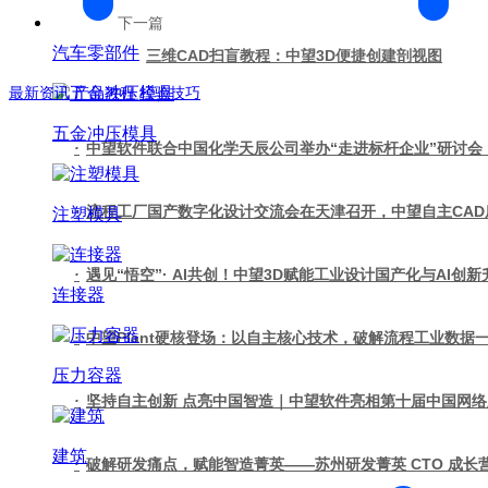
下一篇
汽车零部件
三维CAD扫盲教程：中望3D便捷创建剖视图
最新资讯
产品教程
经验技巧
五金冲压模具
·
中望软件联合中国化学天辰公司举办“走进标杆企业”研讨会
·
流程工厂国产数字化设计交流会在天津召开，中望自主CA
注塑模具
·
遇见“悟空”· AI共创！中望3D赋能工业设计国产化与AI创新
连接器
·
中望Plant硬核登场：以自主核心技术，破解流程工业数据
压力容器
·
坚持自主创新 点亮中国智造｜中望软件亮相第十届中国网
建筑
·
破解研发痛点，赋能智造菁英——苏州研发菁英 CTO 成