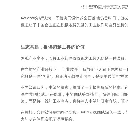
将中望3D应用于京东方某
e-works分析认为，尽管协同设计的全面落地仍需时日，
也证明了中国企业正在积极地将先进的工业软件与自身独特的
生态共建，提供超越工具的价值
纵观产业变革，若将工业软件仅仅视为工具无疑是一种误解
在当前的产业环境下， 工业软件厂商与企业之间正在构建一
究只是一件“兵器”。真正决定战争走向的，是使用兵器的“军
业界普遍认为，中望的探索，提供了一个极具价值的样本。它不
深度共创模式。在创维，中望团队驻场指导、快速响应，而
馈，而是将一线的工业痛点，直接注入中望的研发血脉，驱
在联想，合作被分解为多个阶段，中望专家团队深入一线，
力与制造体系实现了深度耦合。