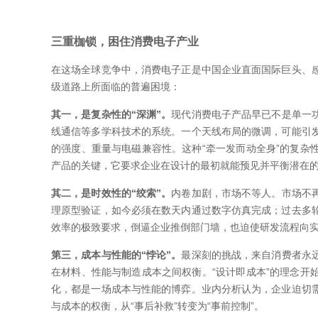
三重枷锁，困住消费电子产业
在这场全球竞争中，消费电子正是中国企业直面国际巨头、
级道路上所面临的普遍困境：
其一，是复杂性的“深渊”。
现代消费电子产品早已不是单一
线通信等多学科技术的系统。一个天线布局的微调，可能引
的强度、重量与电磁兼容性。这种“牵一发而动全身”的复杂
产品的关键，它要求企业在设计的最初就能预见并平衡潜在
其二，是时效性的“绞索”。
内卷加剧，市场不等人。市场不
理原型验证，如今必须在数天内通过数字仿真完成；过去多
效率的极致要求，倒逼企业推倒部门墙，也迫使研发流程向
第三，成本与性能的“悖论”。
最深刻的挑战，来自消费者永
在材料、性能与制造成本之间权衡。“设计即成本”的理念开
化，都是一场成本与性能的博弈。业内分析认为，企业迫切
与成本的权衡，从“事后补救”转变为“事前控制”。