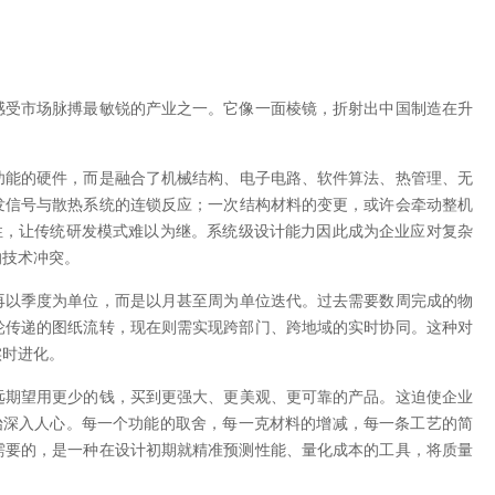
感受市场脉搏最敏锐的产业之一。它像一面棱镜，折射出中国制造在升
功能的硬件，而是融合了机械结构、电子电路、软件算法、热管理、无
发信号与散热系统的连锁反应；一次结构材料的变更，或许会牵动整机
性，让传统研发模式难以为继。系统级设计能力因此成为企业应对复杂
的技术冲突。
再以季度为单位，而是以月甚至周为单位迭代。过去需要数周完成的物
轮传递的图纸流转，现在则需实现跨部门、跨地域的实时协同。这种对
实时进化。
远期望用更少的钱，买到更强大、更美观、更可靠的产品。这迫使企业
始深入人心。每一个功能的取舍，每一克材料的增减，每一条工艺的简
需要的，是一种在设计初期就精准预测性能、量化成本的工具，将质量