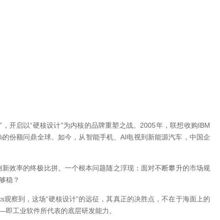
，开启以“硬核设计”为内核的品牌重塑之战。2005年，联想收购IBM
3.5%的份额问鼎全球。如今，从智能手机、AI电视到新能源汽车，中国企
创新效率的终极比拼。一个根本问题随之浮现：面对不断攀升的市场规
够稳？
rks观察到，这场“硬核设计”的远征，其真正的决胜点，不在于海面上的
——即工业软件所代表的底层研发能力。