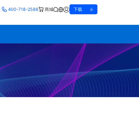
400-718-2588
商城
下载