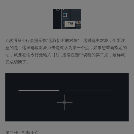
2.
然后命令行会提示你“选取切断的对象”，这时选中对象，但要注
意的是，这里选取对象点击是默认为第一个点，如果想重新指定的
话，就要在命令行处输入【
f
】
,
接着在选中切断的第二点，这样就
完成切断了。
第二种：打断于点