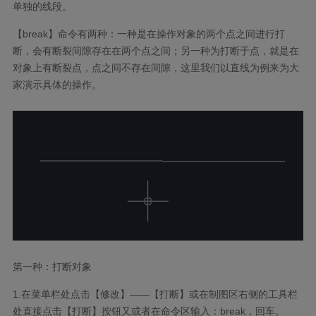
单独的线段。
【
break
】命令有两种：一种是在操作对象的两个点之间进行打
断，会有断裂间隙存在在两个点之间；另一种为打断于点，就是在
对象上有断裂点，点之间不存在间隙，这里我们以直线为例来为大
家演示具体的操作。
第一种：打断对象
1.
在菜单栏处点击【修改】——【打断】或在制图区右侧的工具栏
处直接点击【打断】按钮又或者在命令区输入：
break
，回车。