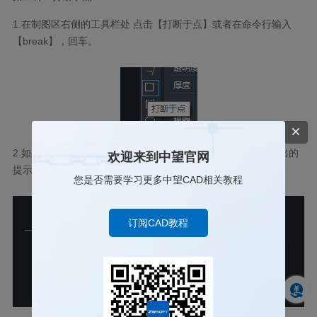
1.
在制图区右侧的工具栏处 点击【打断于点】或者在命令行输入
【
break
】，回车。
2.
如果是第一种方法直接点击工具栏的按钮那就按照命令行输出的
欢迎来到中望官网
提示进行操作，先选择打断对象如何选择打断点即可。
您是否需要学习更多中望CAD相关教程
订阅CAD教程