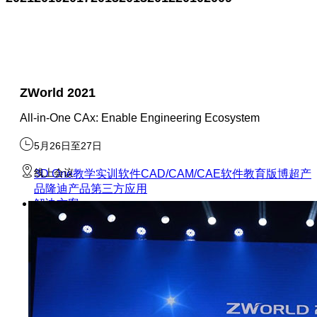
ZWorld 2021
All-in-One CAx: Enable Engineering Ecosystem
5月26日至27日
线上会议
3D One
教学实训软件
CAD/CAM/CAE软件教育版
博超产
品
隆迪产品
第三方应用
解决方案