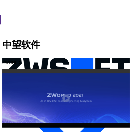
中望软件
ZWORLD
关于 ZWORLD
产品
会议聚焦
历届回顾